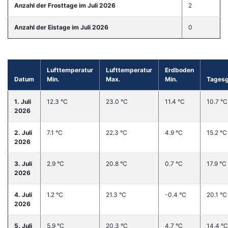
Anzahl der Frosttage im Juli 2026
2
Anzahl der Eistage im Juli 2026
0
Lufttemperatur
Lufttemperatur
Erdboden
Datum
Min.
Max.
Min.
Tages
1. Juli
12.3 °C
23.0 °C
11.4 °C
10.7 °C
2026
2. Juli
7.1 °C
22.3 °C
4.9 °C
15.2 °C
2026
3. Juli
2.9 °C
20.8 °C
0.7 °C
17.9 °C
2026
4. Juli
1.2 °C
21.3 °C
-0.4 °C
20.1 °C
2026
5. Juli
5.9 °C
20.3 °C
4.7 °C
14.4 °C